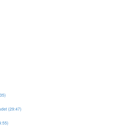
)
:35)
det (29:47)
4:55)