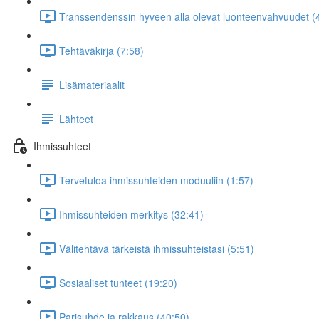
Transsendenssin hyveen alla olevat luonteenvahvuudet (
Tehtäväkirja (7:58)
Lisämateriaalit
Lähteet
Ihmissuhteet
Tervetuloa ihmissuhteiden moduuliin (1:57)
Ihmissuhteiden merkitys (32:41)
Välitehtävä tärkeistä ihmissuhteistasi (5:51)
Sosiaaliset tunteet (19:20)
Parisuhde ja rakkaus (40:50)