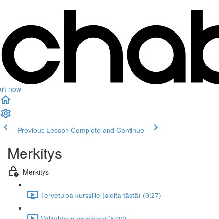
art now
Previous Lesson
Complete and Continue
Merkitys
Merkitys
Tervetuloa kurssille (aloita tästä) (9:27)
Välitehtävä arvoistasi (5:26)